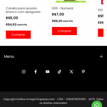
Caneta para quadro
005 - Numeral
001 -
branco com apagador
R$7,00
(Ideal para escrever em
R$5,
R$5,00
nossos cartazes
R$6,30
com
Pix
R$5,
plastificados)
R$4,50
com
Pix
Comprar
C
Comprar
Menu
Copyright Gráfica Amapá Empresas.com - LTDA - 10958741000133 - 2026. Todos
os direitos reservados.