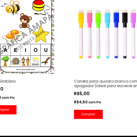
Silabário
Caneta para quadro branco co
apagador (Ideal para escrever 
00
nossos cartazes plastificados)
R$5,00
0
com
Pix
R$4,50
com
Pix
mprar
Comprar