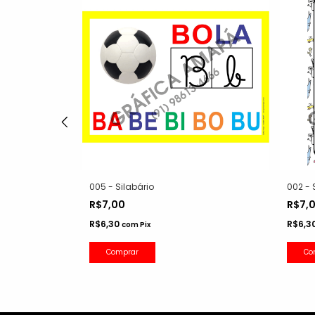
005 - Silabário
002 - 
R$7,00
R$7,
R$6,30
R$6,3
com
Pix
Comprar
Co