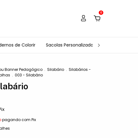
0
ernos de Colorir
Sacolas Personalizadas
Tags Personali
ou Banner Pedagógico
.
Silabário
.
Silabários -
olhas
.
003 - Silabário
ilabário
Pix
o
pagando com Pix
alhes