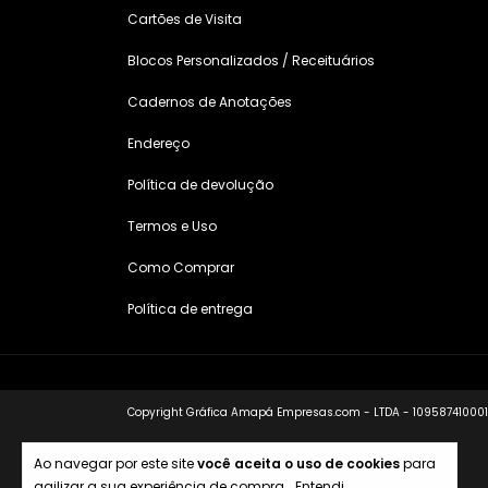
Cartões de Visita
Blocos Personalizados / Receituários
Cadernos de Anotações
Endereço
Política de devolução
Termos e Uso
Como Comprar
Política de entrega
Copyright Gráfica Amapá Empresas.com - LTDA - 10958741000133
Ao navegar por este site
você aceita o uso de cookies
para
agilizar a sua experiência de compra.
Entendi