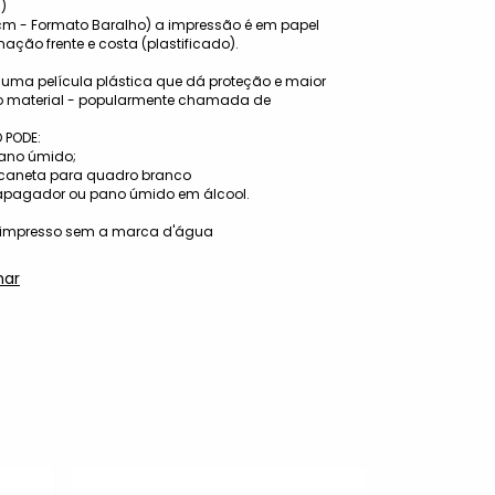
m)
 - Formato Baralho) a impressão é em papel
ção frente e costa (plastificado).
 uma película plástica que dá proteção e maior
o material - popularmente chamada de
 PODE:
ano úmido;
 caneta para quadro branco
apagador ou pano úmido em álcool.
á impresso sem a marca d'água
har