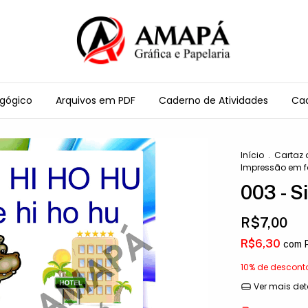
agógico
Arquivos em PDF
Caderno de Atividades
Cad
Início
.
Cartaz 
Impressão em f
003 - S
R$7,00
R$6,30
com
10% de descont
Ver mais det