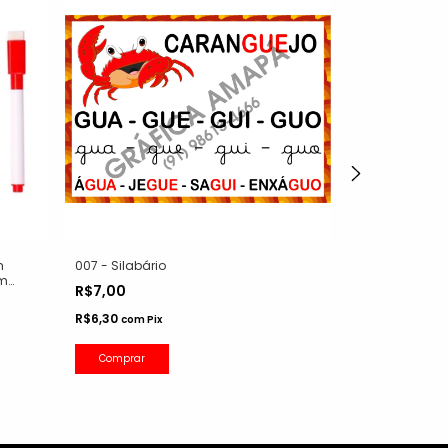
m
007 - Silabário
001 - Silabário
em
R$7,00
R$7,00
R$6,30
R$6,30
com
Pix
com
Pix
Comprar
Comprar