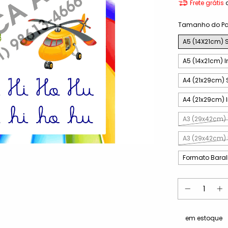
Frete grátis
Tamanho do Pa
A5 (14X21cm) 
A5 (14x21cm) I
A4 (21x29cm)
A4 (21x29cm) I
A3 (29x42cm)
A3 (29x42cm) 
Formato Baral
em estoque