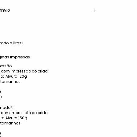
envio
odo o Brasil
ginas impressas
essão:
 com impressão colorida
lta Alvura 120g
s tamanhos:
)
)
m)
inado*:
s com impressão colorida
lta Alvura 150g
s tamanhos:
)
)