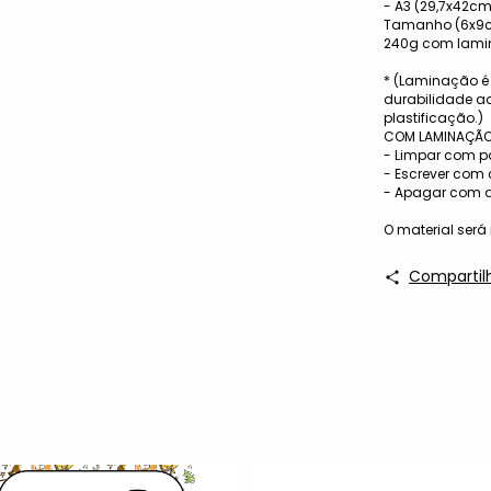
- A3 (29,7x42c
Tamanho (6x9cm
240g com lamina
* (Laminação é
durabilidade a
plastificação.)
COM LAMINAÇÃO
- Limpar com p
- Escrever com
- Apagar com 
O material ser
Compartil