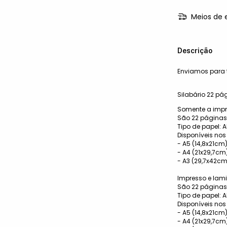
Meios de 
Descrição
Enviamos para t
Silabário 22 pá
Somente a impr
São 22 páginas
Tipo de papel: A
Disponíveis no
- A5 (14,8x21cm
- A4 (21x29,7cm
- A3 (29,7x42c
Impresso e lam
​São 22 página
Tipo de papel: A
Disponíveis no
- A5 (14,8x21cm
- A4 (21x29,7cm