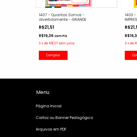
1407 - Quantos Somos -
1403 
 PLASTIFICADO
divertidamente - GRANDE
IMPRES
R$21,51
R$21,
R$19,36
R$19,
com
Pix
3
x
de
R$7,17
sem juros
3
x
de
R
Co
Menu
Página Inicial
Cartaz ou Banner Pedagógico
Arquivos em PDF