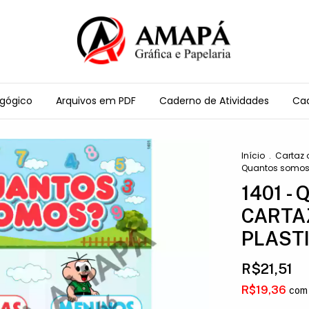
agógico
Arquivos em PDF
Caderno de Atividades
Cad
Início
.
Cartaz 
Quantos somos?
1401 - 
CARTA
PLAST
R$21,51
R$19,36
com