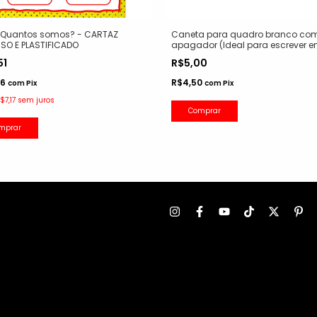
- Quantos somos? - CARTAZ
Caneta para quadro branco co
SO E PLASTIFICADO
apagador (Ideal para escrever 
nossos cartazes plastificados)
51
R$5,00
36
R$4,50
com
Pix
com
Pix
$7,17
sem juros
Comprar
mprar