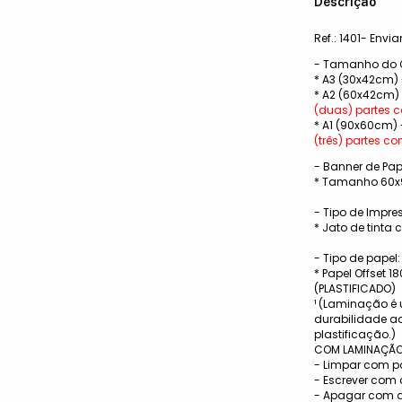
Descrição
Ref.: 1401- Envi
- Tamanho do C
* A3 (30x42cm)
* A2 (60x42cm)
(duas) partes
* A1 (90x60cm)
(três) partes 
- Banner de Pap
* Tamanho 60
- Tipo de Impre
* Jato de tinta 
- Tipo de papel:
* Papel Offset 1
(PLASTIFICADO)
¹ (Laminação é 
durabilidade a
plastificação.)
COM LAMINAÇÃO
- Limpar com p
- Escrever com
- Apagar com 