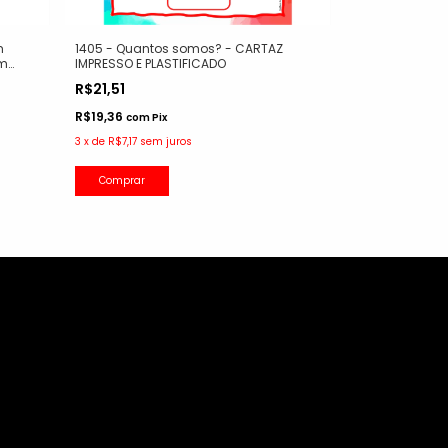
m
1405 - Quantos somos? - CARTAZ
1407 - Quanto
em
IMPRESSO E PLASTIFICADO
divertidamente
R$21,51
R$25,50
R$19,36
R$22,95
com
Pix
com
Pi
3
x
de
R$7,17
sem juros
3
x
de
R$8,50
sem
Comprar