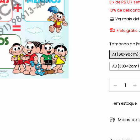
3
x de
R$7,17
sem
10% de descont
Ver mais det
Frete grátis
Tamanho do Pa
A1 (60x90cm)
A3 (30X42cm)
em estoque
Meios de 