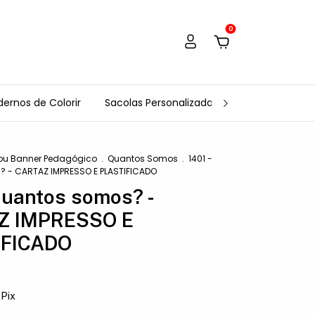
0
ernos de Colorir
Sacolas Personalizadas
Tags Personali
ou Banner Pedagógico
.
Quantos Somos
.
1401 -
 - CARTAZ IMPRESSO E PLASTIFICADO
Quantos somos? -
Z IMPRESSO E
IFICADO
Pix