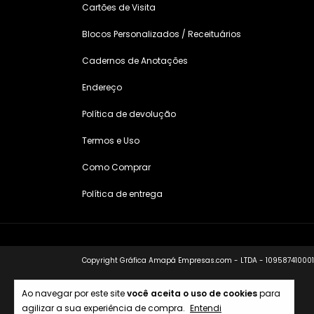
Cartões de Visita
Blocos Personalizados / Receituários
Cadernos de Anotações
Endereço
Política de devolução
Termos e Uso
Como Comprar
Política de entrega
Copyright Gráfica Amapá Empresas.com - LTDA - 10958741000133
Ao navegar por este site
você aceita o uso de cookies
para
agilizar a sua experiência de compra.
Entendi