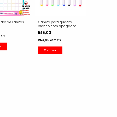
dro de Tarefas
Caneta para quadro
branco com apagador
(Ideal para escrever em
R$5,00
nossos cartazes
m
Pix
plastificados)
R$4,50
com
Pix
r
Comprar