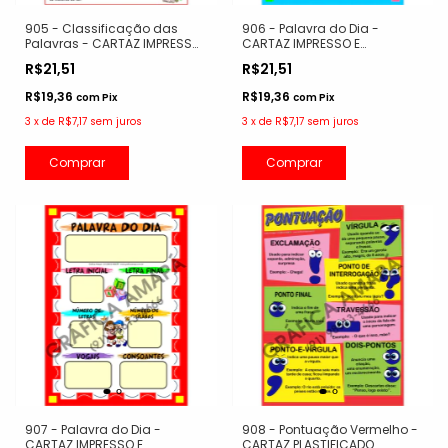
905 - Classificação das
906 - Palavra do Dia -
Palavras - CARTAZ IMPRESSO
CARTAZ IMPRESSO E
E PLASTIFICADO
PLASTIFICADO
R$21,51
R$21,51
R$19,36
R$19,36
com
Pix
com
Pix
3
x
de
R$7,17
sem juros
3
x
de
R$7,17
sem juros
Comprar
Comprar
907 - Palavra do Dia -
908 - Pontuação Vermelho -
CARTAZ IMPRESSO E
CARTAZ PLASTIFICADO