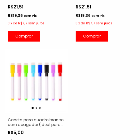
PLASTIFICADO
R$21,51
R$21,51
R$19,36
R$19,36
com
Pix
com
Pix
3
x
de
R$7,17
sem juros
3
x
de
R$7,17
sem juros
Comprar
Comprar
Caneta para quadro branco
com apagador (Ideal para
escrever em nossos cartazes
R$5,00
plastificados)