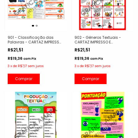
901 - Classificação das
902 - Gêneros Textuais -
Palavras - CARTAZ IMPRESSO
CARTAZ IMPRESSO E
E PLASTIFICADO
PLASTIFICADO
R$21,51
R$21,51
R$19,36
R$19,36
com
Pix
com
Pix
3
x
de
R$7,17
sem juros
3
x
de
R$7,17
sem juros
Comprar
Comprar